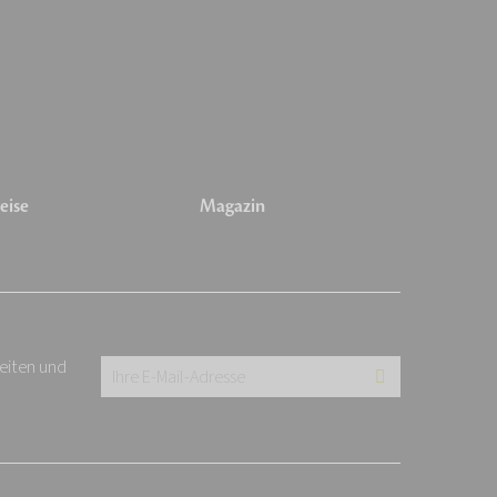
eise
Magazin
keiten und
Ihre
E-
Mail-
Adresse: