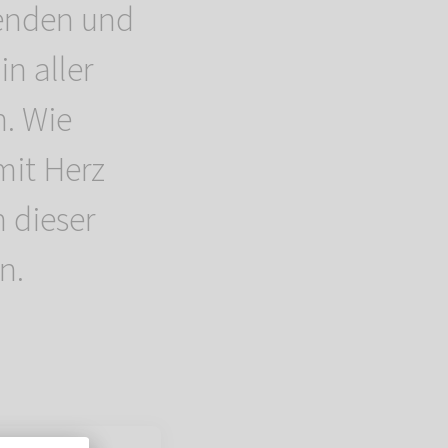
denden und
n aller
. Wie
mit Herz
n dieser
n.