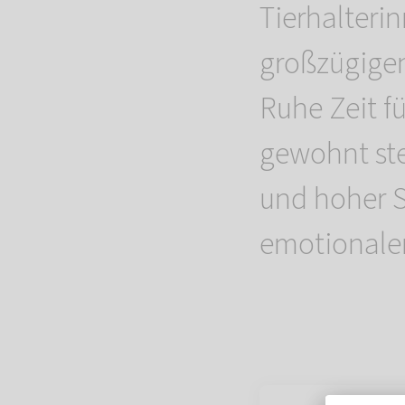
Tierhalteri
großzügigen
Ruhe Zeit f
gewohnt ste
und hoher Se
emotionalen