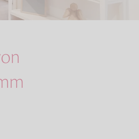
von
amm