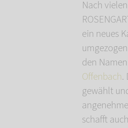
Nach vielen
ROSENGARTE
ein neues 
umgezogen. 
den Name
Offenbach
.
gewählt und
angenehmes
schafft auc