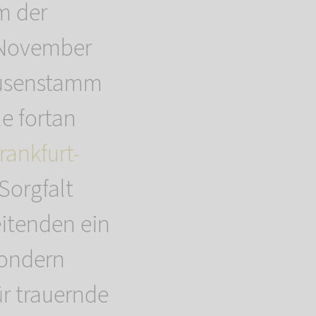
m der
 November
eusenstamm
e fortan
ankfurt-
Sorgfalt
eitenden ein
sondern
r trauernde