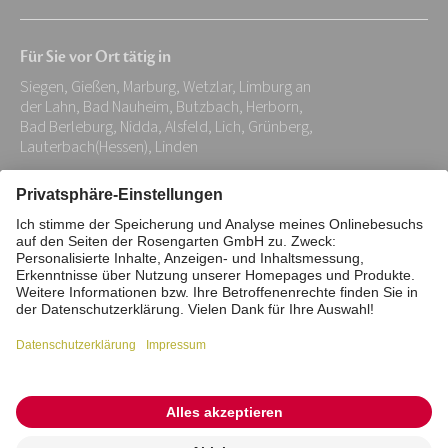
E-
Mail-
Für Sie vor Ort tätig in
Adresse:
Siegen, Gießen, Marburg, Wetzlar, Limburg an
*
der Lahn, Bad Nauheim, Butzbach, Herborn,
Bad Berleburg, Nidda, Alsfeld, Lich, Grünberg,
Lauterbach(Hessen), Linden
Impressum
Datenschutz
Stiftung
Interne Meldestelle
Zahlungsmittel
Vertrag widerrufen
Barrierefreiheitserklärung
Cookie/Tracking-Einstellungen