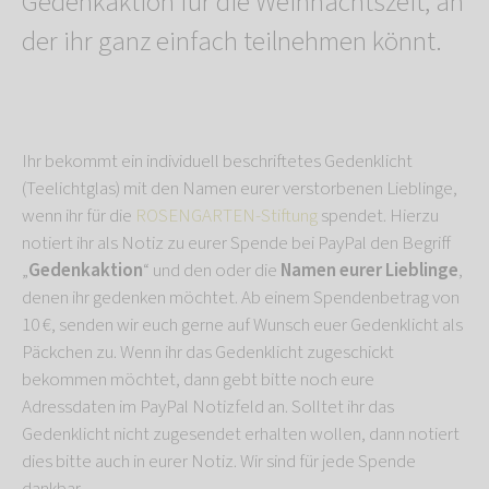
Gedenkaktion für die Weihnachtszeit, an
der ihr ganz einfach teilnehmen könnt.
Ihr bekommt ein individuell beschriftetes Gedenklicht
(Teelichtglas) mit den Namen eurer verstorbenen Lieblinge,
wenn ihr für die
ROSENGARTEN-Stiftung
spendet. Hierzu
notiert ihr als Notiz zu eurer Spende bei PayPal den Begriff
„
Gedenkaktion
“ und den oder die
Namen eurer Lieblinge
,
denen ihr gedenken möchtet. Ab einem Spendenbetrag von
10 €, senden wir euch gerne auf Wunsch euer Gedenklicht als
Päckchen zu. Wenn ihr das Gedenklicht zugeschickt
bekommen möchtet, dann gebt bitte noch eure
Adressdaten im PayPal Notizfeld an. Solltet ihr das
Gedenklicht nicht zugesendet erhalten wollen, dann notiert
dies bitte auch in eurer Notiz. Wir sind für jede Spende
dankbar.