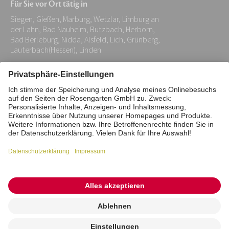
Für Sie vor Ort tätig in
Adresse:
Siegen, Gießen, Marburg, Wetzlar, Limburg an
*
der Lahn, Bad Nauheim, Butzbach, Herborn,
Bad Berleburg, Nidda, Alsfeld, Lich, Grünberg,
Lauterbach(Hessen), Linden
Impressum
Datenschutz
Stiftung
Interne Meldestelle
Zahlungsmittel
Vertrag widerrufen
Barrierefreiheitserklärung
Cookie/Tracking-Einstellungen
© 2026 ROSENGARTEN-Tierbestattung