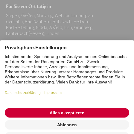
Mail-
Für Sie vor Ort tätig in
Adresse:
Siegen, Gießen, Marburg, Wetzlar, Limburg an
*
der Lahn, Bad Nauheim, Butzbach, Herborn,
Bad Berleburg, Nidda, Alsfeld, Lich, Grünberg,
Lauterbach(Hessen), Linden
Impressum
Datenschutz
Stiftung
Interne Meldestelle
Zahlungsmittel
Vertrag widerrufen
Barrierefreiheitserklärung
Cookie/Tracking-Einstellungen
© 2026 ROSENGARTEN-Tierbestattung