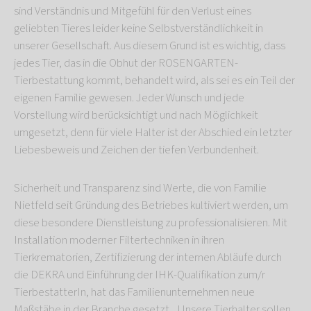
sind Verständnis und Mitgefühl für den Verlust eines
geliebten Tieres leider keine Selbstverständlichkeit in
unserer Gesellschaft. Aus diesem Grund ist es wichtig, dass
jedes Tier, das in die Obhut der ROSENGARTEN-
Tierbestattung kommt, behandelt wird, als sei es ein Teil der
eigenen Familie gewesen. Jeder Wunsch und jede
Vorstellung wird berücksichtigt und nach Möglichkeit
umgesetzt, denn für viele Halter ist der Abschied ein letzter
Liebesbeweis und Zeichen der tiefen Verbundenheit.
Sicherheit und Transparenz sind Werte, die von Familie
Nietfeld seit Gründung des Betriebes kultiviert werden, um
diese besondere Dienstleistung zu professionalisieren. Mit
Installation moderner Filtertechniken in ihren
Tierkrematorien, Zertifizierung der internen Abläufe durch
die DEKRA und Einführung der IHK-Qualifikation zum/r
TierbestatterIn, hat das Familienunternehmen neue
Maßstäbe in der Branche gesetzt. „Unsere Tierhalter sollen