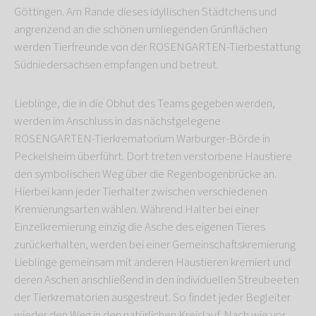
Göttingen. Am Rande dieses idyllischen Städtchens und
angrenzend an die schönen umliegenden Grünflächen
werden Tierfreunde von der ROSENGARTEN-Tierbestattung
Südniedersachsen empfangen und betreut.
Lieblinge, die in die Obhut des Teams gegeben werden,
werden im Anschluss in das nächstgelegene
ROSENGARTEN-Tierkrematorium Warburger-Börde in
Peckelsheim überführt. Dort treten verstorbene Haustiere
den symbolischen Weg über die Regenbogenbrücke an.
Hierbei kann jeder Tierhalter zwischen verschiedenen
Kremierungsarten wählen. Während Halter bei einer
Einzelkremierung einzig die Asche des eigenen Tieres
zurückerhalten, werden bei einer Gemeinschaftskremierung
Lieblinge gemeinsam mit anderen Haustieren kremiert und
deren Aschen anschließend in den individuellen Streubeeten
der Tierkrematorien ausgestreut. So findet jeder Begleiter
wieder den Weg in den natürlichen Kreislauf. Nach wie vor