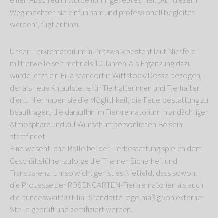
einen Abschied in Würde für ihr geliebtes Tier. „Auf diesem
Weg möchten sie einfühlsam und professionell begleitet
werden“, fügt er hinzu.
Unser Tierkrematorium in Pritzwalk besteht laut Nietfeld
mittlerweile seit mehr als 10 Jahren. Als Ergänzung dazu
wurde jetzt ein Filialstandort in Wittstock/Dosse bezogen,
der als neue Anlaufstelle für Tierhalterinnen und Tierhalter
dient. Hier haben sie die Möglichkeit, die Feuerbestattung zu
beauftragen, die daraufhin im Tierkrematorium in andächtiger
Atmosphäre und auf Wunsch im persönlichen Beisein
stattfindet.
Eine wesentliche Rolle bei der Tierbestattung spielen dem
Geschäftsführer zufolge die Themen Sicherheit und
Transparenz. Umso wichtiger ist es Nietfeld, dass sowohl
die Prozesse der ROSENGARTEN-Tierkrematorien als auch
die bundesweit 50 Filial-Standorte regelmäßig von externer
Stelle geprüft und zertifiziert werden.