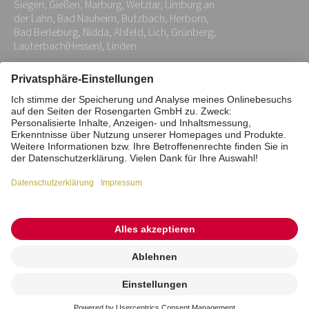
Siegen, Gießen, Marburg, Wetzlar, Limburg an
*
der Lahn, Bad Nauheim, Butzbach, Herborn,
Bad Berleburg, Nidda, Alsfeld, Lich, Grünberg,
Lauterbach(Hessen), Linden
Impressum
Datenschutz
Stiftung
Interne Meldestelle
Zahlungsmittel
Vertrag widerrufen
Barrierefreiheitserklärung
Cookie/Tracking-Einstellungen
© 2026 ROSENGARTEN-Tierbestattung
Kremierung